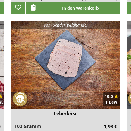
In den Warenkorb
vom
Sender Wildhandel
10.0
w.
1 Bew.
Leberkäse
100 Gramm
€
1,98 €