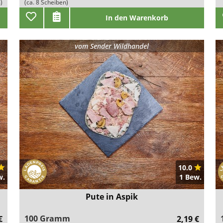
)
(ca. 8 Scheiben)
In den Warenkorb
vom
Sender Wildhandel
10.0
w.
1 Bew.
Pute in Aspik
100 Gramm
€
2,19 €