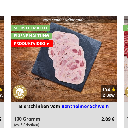
vom
Sender Wildhandel
SELBSTGEMACHT
EIGENE HALTUNG
PRODUKTVIDEO ►
10.0
w.
2 Bew.
Bierschinken vom
Bentheimer Schwein
100 Gramm
€
2,09 €
(ca. 5 Scheiben)