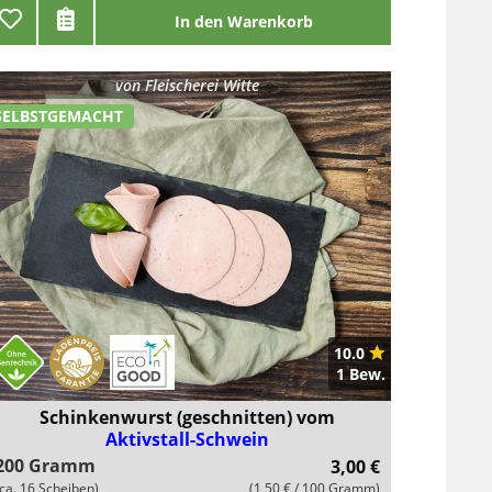
In den Warenkorb
von
Fleischerei Witte
SELBSTGEMACHT
10.0
1 Bew.
Schinkenwurst (geschnitten) vom
Aktivstall-Schwein
200 Gramm
3,00 €
(ca. 16 Scheiben)
(1,50 € / 100 Gramm)