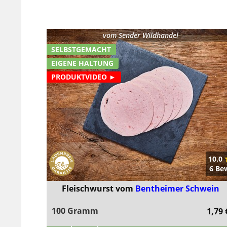
vom
Sender Wildhandel
SELBSTGEMACHT
EIGENE HALTUNG
PRODUKTVIDEO ►
10.0
6 Be
Fleischwurst vom
Bentheimer Schwein
100 Gramm
1,79 