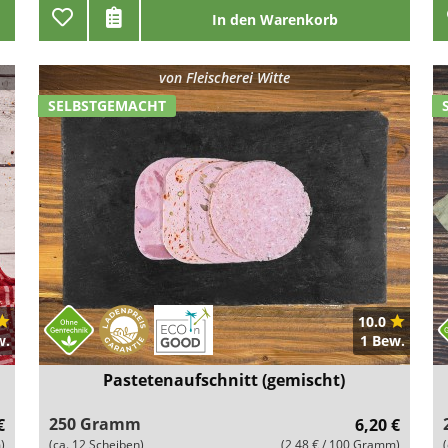
In den Warenkorb
von
Fleischerei Witte
SELBSTGEMACHT
10.0
w.
1 Bew.
Pastetenaufschnitt (gemischt)
250 Gramm
€
6,20 €
)
(ca. 12 Scheiben)
(2,48 € / 100 Gramm)