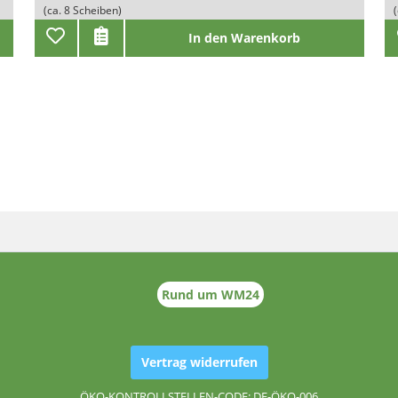
(ca. 8 Scheiben)
In den Warenkorb
Rund um WM24
Vertrag widerrufen
ÖKO-KONTROLLSTELLEN-CODE: DE-ÖKO-006