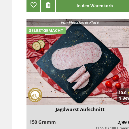
In den Warenkorb
von
Fleischerei Klare
SELBSTGEMACHT
10.0
1 Be
Jagdwurst Aufschnitt
150 Gramm
2,99 
(1,99 € / 100 Gramm