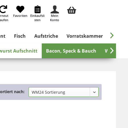
rneut
Favoriten
Einkaufsli
Mein
aufen
sten
Konto

ant
Fisch
Aufstriche
Vorratskammer
Süßes &
wurst Aufschnitt
Bacon, Speck & Bauch
Wurst zu

ortiert nach: