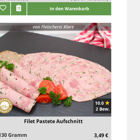
In den Warenkorb
von
Fleischerei Klare
10.0
2 Bew.
Filet Pastete Aufschnitt
130 Gramm
3,49 €