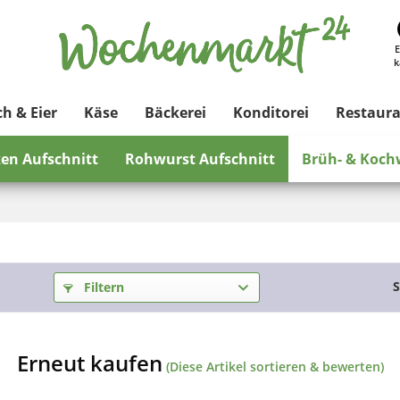
E
k
ch & Eier
Käse
Bäckerei
Konditorei
Restaur
en Aufschnitt
Rohwurst Aufschnitt
Brüh- & Koch
S
Filtern
Erneut kaufen
(Diese Artikel sortieren & bewerten)