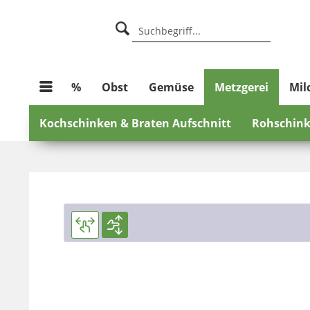
%
Obst
Gemüse
Metzgerei
Mil
Kochschinken & Braten Aufschnitt
Rohschink