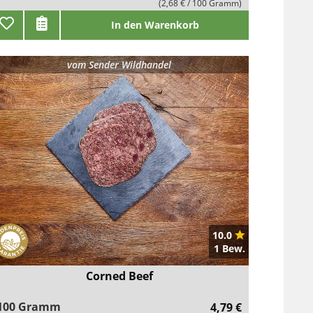
(2,68 € / 100 Gramm)
In den Warenkorb
vom
Sender Wildhandel
10.0
1 Bew.
Corned Beef
100 Gramm
4,79 €