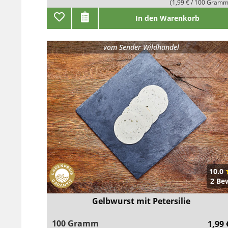
(1,99 € / 100 Gramm
In den Warenkorb
vom
Sender Wildhandel
10.0
2 Be
Gelbwurst mit Petersilie
100 Gramm
1,99 