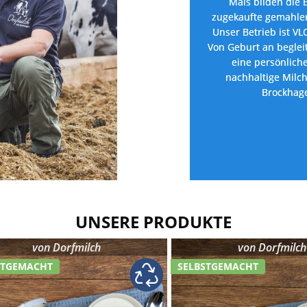
Mais bilden die 
zugekaufte gemahlen
Unser Betrieb ist VLO
Von Geburt an begleit
eine persönlich
nachhaltige Milch
Brockhag
UNSERE PRODUKTE
von
Dorfmilch
von
Dorfmilch
STGEMACHT
SELBSTGEMACHT