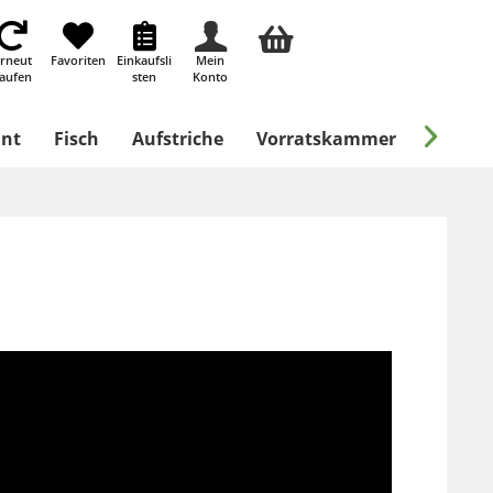
rneut
Favoriten
Einkaufsli
Mein
aufen
sten
Konto

ant
Fisch
Aufstriche
Vorratskammer
Süßes &