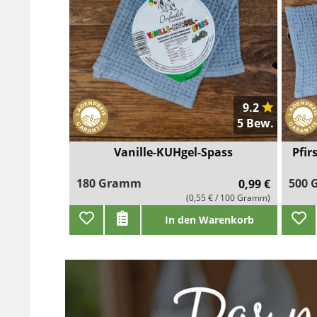
9.2
5 Bew.
Vanille-KUHgel-Spass
Pfir
180 Gramm
500
0,99 €
(0,55 € / 100 Gramm)
In den Warenkorb