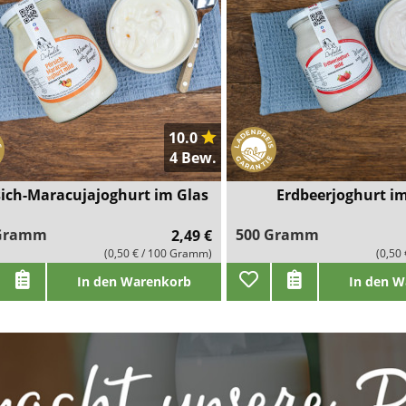
10.0
4 Bew.
sich-Maracujajoghurt im Glas
Erdbeerjoghurt im
 Gramm
500 Gramm
2,49 €
(0,50 € / 100 Gramm)
(0,50
In den Warenkorb
In den W