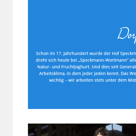
Schon im 17. Jahrhundert wurde der Hof Speckm
dreht sich heute bei „Speckmann-Wortmann“ alles
Natur- und Fruchtjoghurt. Und dies seit Generat
Arbeitsklima, in dem jeder jeden kennt. Das Wo
wichtig – wir arbeiten stets unter dem Mot