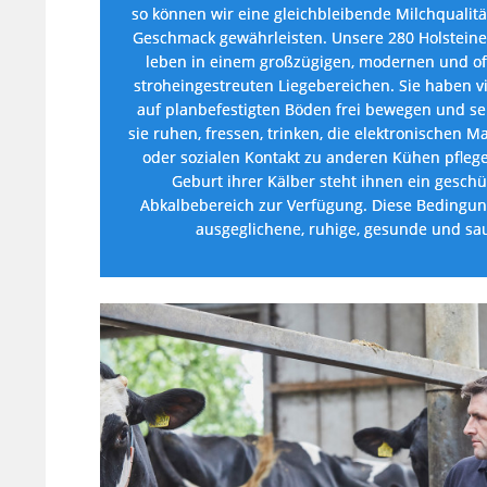
so können wir eine gleichbleibende Milchqualitä
Geschmack gewährleisten. Unsere 280 Holstein
leben in einem großzügigen, modernen und off
stroheingestreuten Liegebereichen. Sie haben vie
auf planbefestigten Böden frei bewegen und sel
sie ruhen, fressen, trinken, die elektronischen 
oder sozialen Kontakt zu anderen Kühen pflege
Geburt ihrer Kälber steht ihnen ein geschüt
Abkalbebereich zur Verfügung. Diese Bedingung
ausgeglichene, ruhige, gesunde und sa