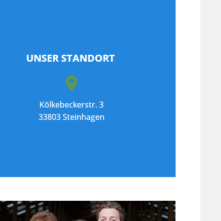
UNSER STANDORT 
Kölkebeckerstr. 3
33803 Steinhagen