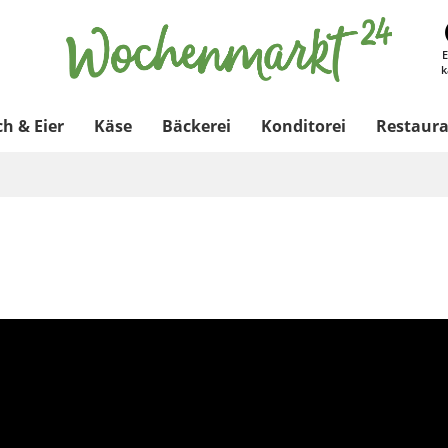
E
k
ch & Eier
Käse
Bäckerei
Konditorei
Restaur