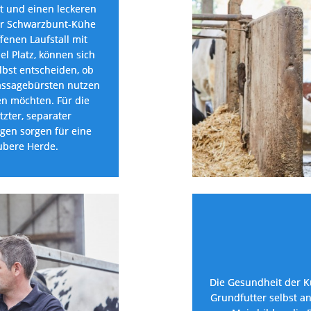
t und einen leckeren 
er Schwarzbunt-Kühe 
enen Laufstall mit 
l Platz, können sich 
bst entscheiden, ob 
Massagebürsten nutzen 
n möchten. Für die 
zter, separater 
en sorgen für eine 
ubere Herde.
Die Gesundheit der Kü
Grundfutter selbst a